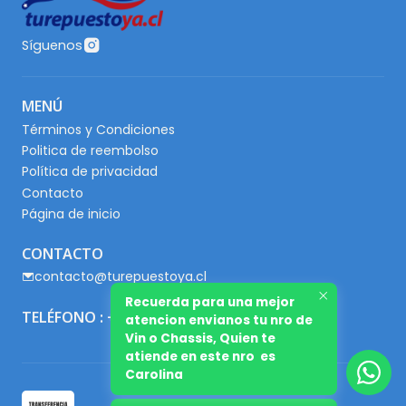
Síguenos
MENÚ
Términos y Condiciones
Politica de reembolso
Política de privacidad
Contacto
Página de inicio
CONTACTO
contacto@turepuestoya.cl
Recuerda para una mejor
TELÉFONO : +56 9 65667345
atencion envianos tu nro de
Vin o Chassis, Quien te
atiende en este nro es
Carolina