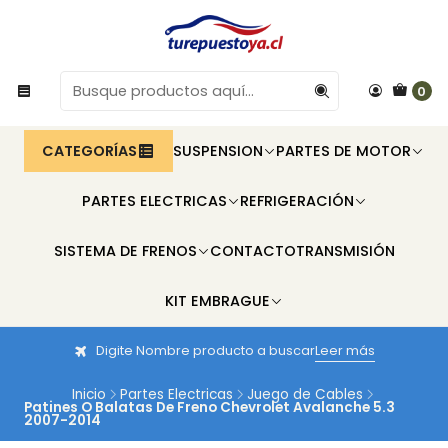
0
CATEGORÍAS
SUSPENSION
PARTES DE MOTOR
PARTES ELECTRICAS
REFRIGERACIÓN
SISTEMA DE FRENOS
CONTACTO
TRANSMISIÓN
KIT EMBRAGUE
Digite Nombre producto a buscar
Leer más
Inicio
Partes Electricas
Juego de Cables
Patines O Balatas De Freno Chevrolet Avalanche 5.3
2007-2014