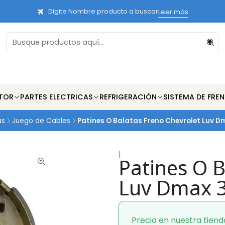
Digite Nombre producto a buscar
Leer más
TOR
PARTES ELECTRICAS
REFRIGERACIÓN
SISTEMA DE FRE
as
Juego de Cables
Patines O Balatas Freno Chevrolet Luv D
|
Patines O B
Luv Dmax 3
Precio en nuestra tiend