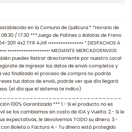
establecido en la Comuna de Quilicura.* *Horario de
 08:30 / 17:30 ***Juego de Patines o Balatas de Freno
-2011 4x2 TFR 4JH1 •••••••••••••••••••• ” DESPACHOS A
•••••• •••••••••••••••••••••••• MEDIANTE MERCADOENVIOS
**También puedes Retirar directamente por nuestro Local
egúrate de ingresar los datos de envió completos y
 vez finalizado el proceso de compra no podrás
reses tus datos de envió, podrás ver que día llegará
a. (el día que el sistema te indico)
________________________________
n 100% Garantizada *** 1.- Si el producto no es
 se los cambiamos sin costo de IDA y Vuelta. 2.- Si le
s expectativas, le devolvemos TODO su dinero. 3.-
con Boleta o Factura 4.- Tu dinero está protegido