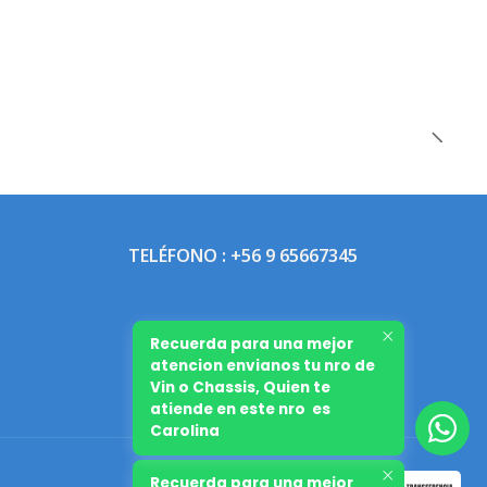
TELÉFONO : +56 9 65667345
Recuerda para una mejor
atencion envianos tu nro de
Vin o Chassis, Quien te
atiende en este nro es
Carolina
Recuerda para una mejor