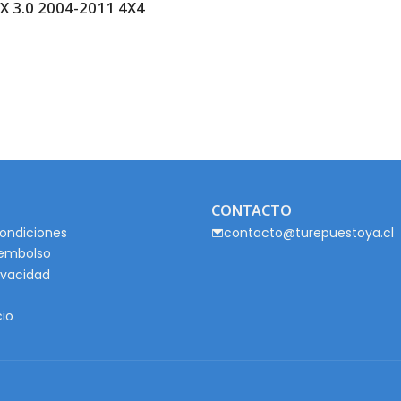
3.0 2004-2011 4X4
CONTACTO
ondiciones
contacto@turepuestoya.cl
eembolso
rivacidad
cio