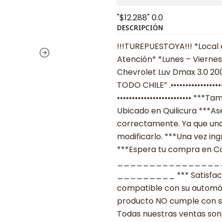
"$12.288"
0.0
DESCRIPCIÓN
!!!TUREPUESTOYA!!! *Local 
Atención* *Lunes – Viernes
Chevrolet Luv Dmax 3.0 2004
TODO CHILE” .•••••••••••••••
••••••••••••••••••••••••• *
Ubicado en Quilicura ***As
correctamente. Ya que una
modificarlo. ***Una vez ing
***Espera tu compra en Cas
________________
_________ *** Satisfacció
compatible con su automóvil
producto NO cumple con su
Todas nuestras ventas son 