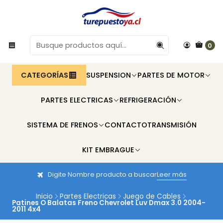
0
CATEGORÍAS
SUSPENSION
PARTES DE MOTOR
PARTES ELECTRICAS
REFRIGERACIÓN
SISTEMA DE FRENOS
CONTACTO
TRANSMISIÓN
KIT EMBRAGUE
Digite Nombre producto a buscar
Leer más
Inicio
Partes Electricas
Juego de Cables
Patines O Balatas Freno Chevrolet Luv Dmax 3.0 2004-
2011 4x4