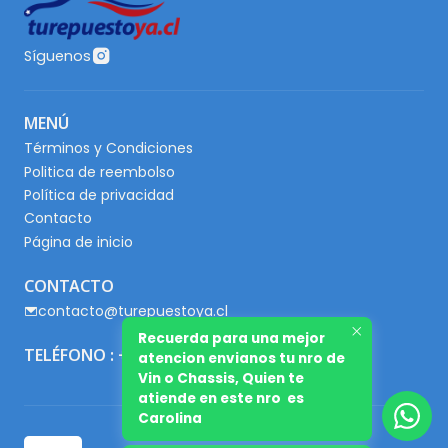
Síguenos
MENÚ
Términos y Condiciones
Politica de reembolso
Política de privacidad
Contacto
Página de inicio
CONTACTO
contacto@turepuestoya.cl
Recuerda para una mejor
TELÉFONO : +56 9 65667345
atencion envianos tu nro de
Vin o Chassis, Quien te
atiende en este nro es
Carolina