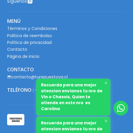
Síguenos
MENÚ
Términos y Condiciones
Politica de reembolso
Política de privacidad
Contacto
Página de inicio
CONTACTO
contacto@turepuestoya.cl
Recuerda para una mejor
TELÉFONO : +56 9 65667345
atencion envianos tu nro de
Vin o Chassis, Quien te
atiende en este nro es
Carolina
Recuerda para una mejor
atencion envianos tu nro de