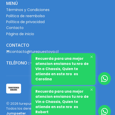
MENÚ
Términos y Condiciones
Politica de reembolso
Política de privacidad
Contacto
Página de inicio
CONTACTO
contacto@turepuestoya.cl
Recuerda para una mejor
TELÉFONO : +56 9 65667345
atencion envianos tu nro de
Vin o Chassis, Quien te
atiende en este nro es
Carolina
Recuerda para una mejor
atencion envianos tu nro de
Vin o Chassis, Quien te
2026 turepuestoya.cl.
atiende en este nro es
Todos los derechos reservados.
Desarrollado por
Robert
Jumpseller
.