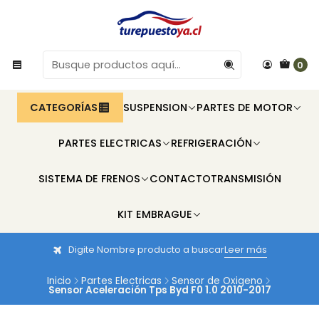
0
CATEGORÍAS
SUSPENSION
PARTES DE MOTOR
PARTES ELECTRICAS
REFRIGERACIÓN
SISTEMA DE FRENOS
CONTACTO
TRANSMISIÓN
KIT EMBRAGUE
Digite Nombre producto a buscar
Leer más
Inicio
Partes Electricas
Sensor de Oxigeno
Sensor Aceleración Tps Byd F0 1.0 2010-2017