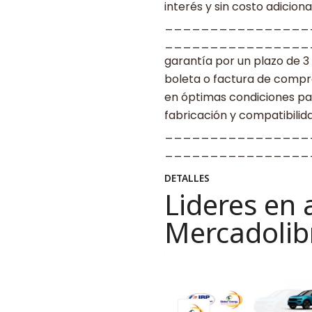
interés y sin costo adicional
________________
____________________ G
garantía por un plazo de 3
boleta o factura de compr
en óptimas condiciones par
fabricación y compatibilid
________________
__________________
DETALLES
Lideres en 
Mercadolib