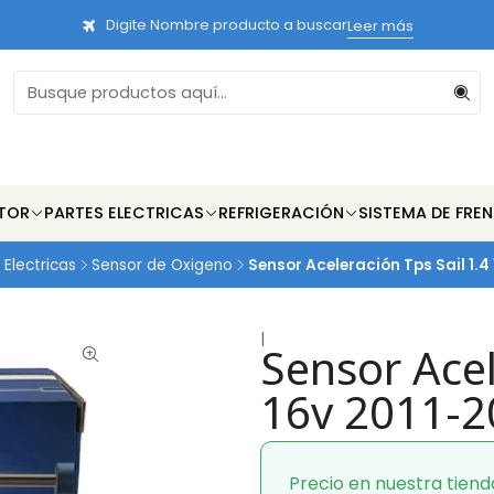
Digite Nombre producto a buscar
Leer más
TOR
PARTES ELECTRICAS
REFRIGERACIÓN
SISTEMA DE FRE
 Electricas
Sensor de Oxigeno
Sensor Aceleración Tps Sail 1.4
|
Sensor Acel
16v 2011-2
Precio en nuestra tiend