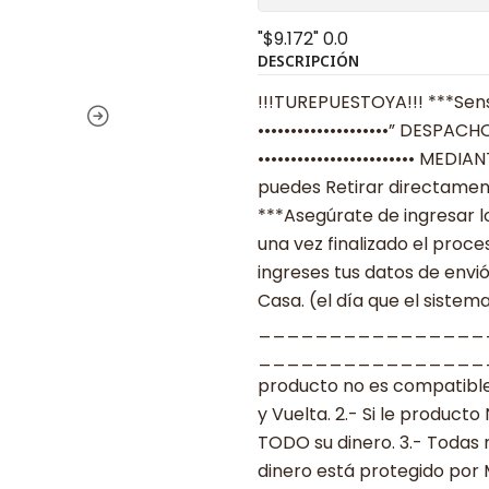
"$9.172"
0.0
DESCRIPCIÓN
!!!TUREPUESTOYA!!! ***Sens
••••••••••••••••••••” DESPACH
•••••••••••••••••••••••• MED
puedes Retirar directament
***Asegúrate de ingresar 
una vez finalizado el proc
ingreses tus datos de envi
Casa. (el día que el sistema
________________
___________________ ***
producto no es compatible
y Vuelta. 2.- Si le produc
TODO su dinero. 3.- Todas 
dinero está protegido por