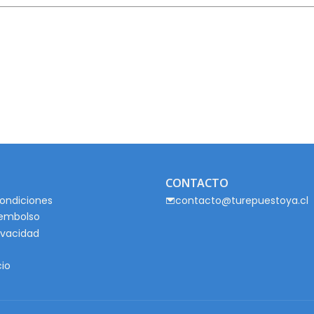
CONTACTO
ondiciones
contacto@turepuestoya.cl
eembolso
rivacidad
cio