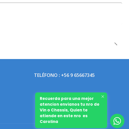
TELÉFONO : +56 9 65667345
Recuerda para una mejor
atencion envianos tu nro de
Vin o Chassis, Quien te
atiende en este nro es
Carolina