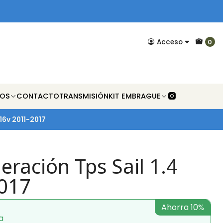
Acceso
0
NOS
CONTACTO
TRANSMISIÓN
KIT EMBRAGUE
 16v 2011-2017
eración Tps Sail 1.4
017
Ahorra 10%
a