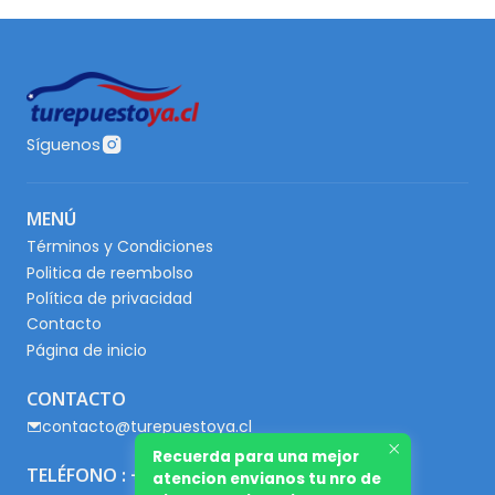
Síguenos
MENÚ
Términos y Condiciones
Politica de reembolso
Política de privacidad
Contacto
Página de inicio
CONTACTO
contacto@turepuestoya.cl
Recuerda para una mejor
TELÉFONO : +56 9 65667345
atencion envianos tu nro de