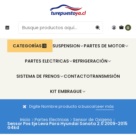
0
CATEGORÍAS
SUSPENSION
PARTES DE MOTOR
PARTES ELECTRICAS
REFRIGERACIÓN
SISTEMA DE FRENOS
CONTACTO
TRANSMISIÓN
KIT EMBRAGUE
Digite Nombre producto a buscar
Leer más
Inicio
Partes Electricas
Sensor de Oxigeno
Sensor Pos Eje Leva Para Hyundai Sonata 2.0 2009-2015
G4kd