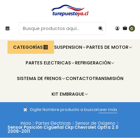
0
CATEGORÍAS
SUSPENSION
PARTES DE MOTOR
PARTES ELECTRICAS
REFRIGERACIÓN
SISTEMA DE FRENOS
CONTACTO
TRANSMISIÓN
KIT EMBRAGUE
Digite Nombre producto a buscar
Leer más
Inicio
Partes Electricas
Sensor de Oxigeno
Sensor Posición Cigüeñal Ckp Chevrolet Optra 2.0
2008-2011