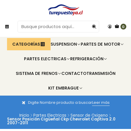
0
CATEGORÍAS
SUSPENSION
PARTES DE MOTOR
PARTES ELECTRICAS
REFRIGERACIÓN
SISTEMA DE FRENOS
CONTACTO
TRANSMISIÓN
KIT EMBRAGUE
Digite Nombre producto a buscar
Leer más
Inicio
Partes Electricas
Sensor de Oxigeno
Sensor Posición Cigüeñal Ckp Chevrolet Captiva 2.0
2007-2011