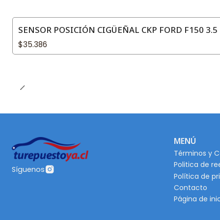
SENSOR POSICIÓN CIGÜEÑAL CKP FORD F150 3.5 
$35.386
MENÚ
Términos y C
Politica de r
Síguenos
Política de p
Contacto
Página de ini