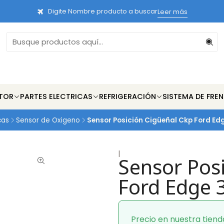
Digite Nombre producto a buscar
Leer más
TOR
PARTES ELECTRICAS
REFRIGERACIÓN
SISTEMA DE FRE
cas
Sensor de Oxigeno
Sensor Posición Cigüeñal Ckp Ford Ed
|
Sensor Pos
Ford Edge 
Precio en nuestra tiend