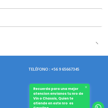
TELÉFONO : +56 9 65667345
Recuerda para una mejor
atencion envianos tu nro de
Vin o Chassis, Quien te
atiende en este nro es