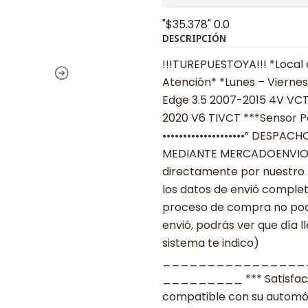
"$35.378"
0.0
DESCRIPCIÓN
!!!TUREPUESTOYA!!! *Local 
Atención* *Lunes – Viernes
Edge 3.5 2007-2015 4V VCT
2020 V6 TIVCT ***Sensor Po
••••••••••••••••••••” DESPACHOS
MEDIANTE MERCADOENVIOS •••
directamente por nuestro 
los datos de envió complet
proceso de compra no podr
envió, podrás ver que día l
sistema te indico)
________________
_________ *** Satisfacció
compatible con su automóvil