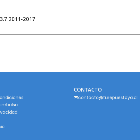
3.7 2011-2017
CONTACTO
ondiciones
contacto@turepuestoya.cl
eembolso
rivacidad
cio