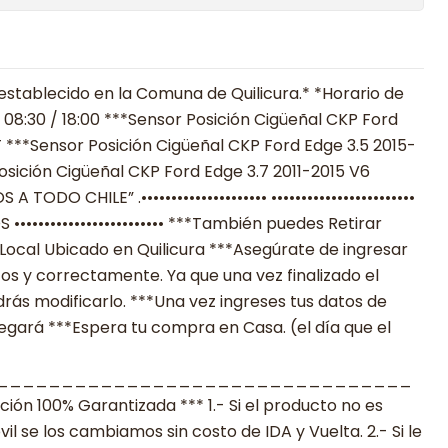
establecido en la Comuna de Quilicura.* *Horario de
 08:30 / 18:00 ***Sensor Posición Cigüeñal CKP Ford
 ***Sensor Posición Cigüeñal CKP Ford Edge 3.5 2015-
sición Cigüeñal CKP Ford Edge 3.7 2011-2015 V6
 A TODO CHILE” .••••••••••••••••••••• ••••••••••••••••••••••••
•••••••••••••••••••••• ***También puedes Retirar
Local Ubicado en Quilicura ***Asegúrate de ingresar
os y correctamente. Ya que una vez finalizado el
ás modificarlo. ***Una vez ingreses tus datos de
legará ***Espera tu compra en Casa. (el día que el
________________________________
n 100% Garantizada *** 1.- Si el producto no es
 se los cambiamos sin costo de IDA y Vuelta. 2.- Si le