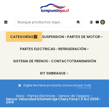
0
CATEGORÍAS
SUSPENSION
PARTES DE MOTOR
PARTES ELECTRICAS
REFRIGERACIÓN
SISTEMA DE FRENOS
CONTACTO
TRANSMISIÓN
KIT EMBRAGUE
Digite Nombre producto a buscar
Leer más
Inicio
Partes Electricas
Sensor de Oxigeno
Sensor Velocidad Kilometraje Chery Face 1.3 4cl 2008-
2014