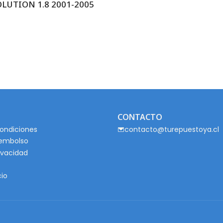
UTION 1.8 2001-2005
CONTACTO
ondiciones
contacto@turepuestoya.cl
eembolso
rivacidad
cio