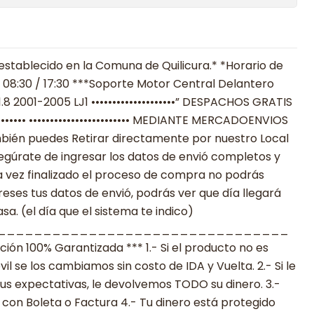
establecido en la Comuna de Quilicura.* *Horario de
 08:30 / 17:30 ***Soporte Motor Central Delantero
.8 2001-2005 LJ1 ••••••••••••••••••••” DESPACHOS GRATIS
•••••••• •••••••••••••••••••••••• MEDIANTE MERCADOENVIOS
**También puedes Retirar directamente por nuestro Local
egúrate de ingresar los datos de envió completos y
 vez finalizado el proceso de compra no podrás
reses tus datos de envió, podrás ver que día llegará
a. (el día que el sistema te indico)
________________________________
n 100% Garantizada *** 1.- Si el producto no es
 se los cambiamos sin costo de IDA y Vuelta. 2.- Si le
s expectativas, le devolvemos TODO su dinero. 3.-
con Boleta o Factura 4.- Tu dinero está protegido