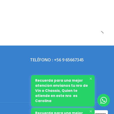
TELÉFONO : +56 9 65667345
Recuerda para una mejor
atencion envianos tu nro de
Vin o Chassis, Quien te
atiende en este nro es
Carolina
Recuerda para una mejor