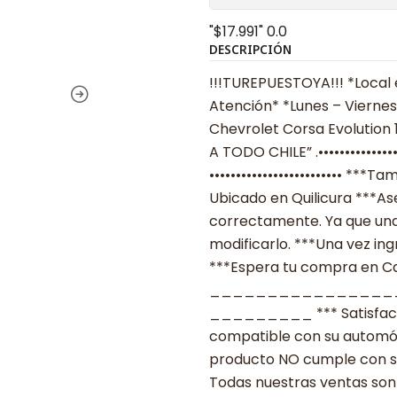
"$17.991"
0.0
DESCRIPCIÓN
!!!TUREPUESTOYA!!! *Local 
Atención* *Lunes – Viernes
Chevrolet Corsa Evolution 1
A TODO CHILE” .•••••••••••••
••••••••••••••••••••••••• *
Ubicado en Quilicura ***As
correctamente. Ya que una
modificarlo. ***Una vez ing
***Espera tu compra en Cas
________________
_________ *** Satisfacció
compatible con su automóvil
producto NO cumple con su
Todas nuestras ventas son 