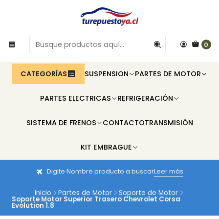
0
CATEGORÍAS
SUSPENSION
PARTES DE MOTOR
PARTES ELECTRICAS
REFRIGERACIÓN
SISTEMA DE FRENOS
CONTACTO
TRANSMISIÓN
KIT EMBRAGUE
Digite Nombre producto a buscar
Leer más
Inicio
Partes de Motor
Soporte de Motor
Soporte Motor Superior Trasero Chevrolet Corsa
Evolution 1.8