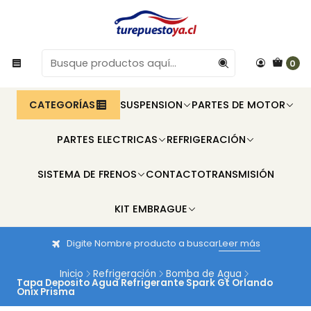
0
CATEGORÍAS
SUSPENSION
PARTES DE MOTOR
PARTES ELECTRICAS
REFRIGERACIÓN
SISTEMA DE FRENOS
CONTACTO
TRANSMISIÓN
KIT EMBRAGUE
Digite Nombre producto a buscar
Leer más
Inicio
Refrigeración
Bomba de Agua
Tapa Deposito Agua Refrigerante Spark Gt Orlando
Onix Prisma