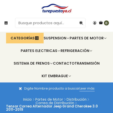
0
CATEGORÍAS
SUSPENSION
PARTES DE MOTOR
PARTES ELECTRICAS
REFRIGERACIÓN
SISTEMA DE FRENOS
CONTACTO
TRANSMISIÓN
KIT EMBRAGUE
Digite Nombre producto a buscar
Leer más
Inicio
Partes de Motor
Distribución
Correa de Distribución
Tensor Correa Alternador Jeep Grand Cherokee 3.0
2011-2019