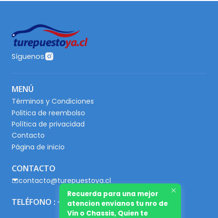
Síguenos
MENÚ
Términos y Condiciones
Politica de reembolso
Política de privacidad
Contacto
Página de inicio
CONTACTO
contacto@turepuestoya.cl
Recuerda para una mejor
TELÉFONO : +56 9 65667345
atencion envianos tu nro de
Vin o Chassis, Quien te