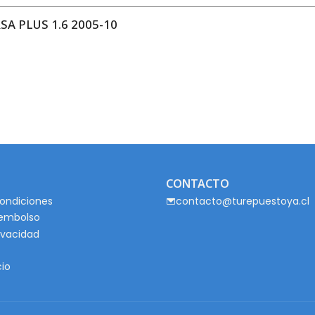
A PLUS 1.6 2005-10
CONTACTO
ondiciones
contacto@turepuestoya.cl
eembolso
rivacidad
cio