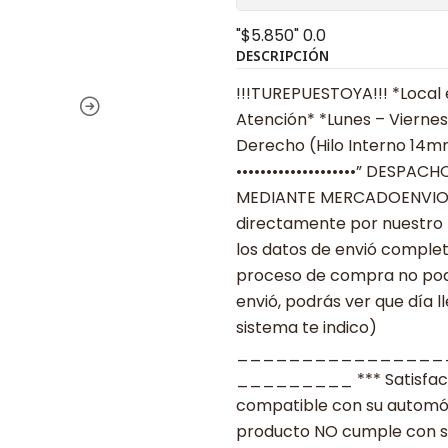
"$5.850"
0.0
DESCRIPCIÓN
!!!TUREPUESTOYA!!! *Local 
Atención* *Lunes – Viernes 
Derecho (Hilo Interno 14mm
••••••••••••••••••••” DESPACHOS
MEDIANTE MERCADOENVIOS •••
directamente por nuestro 
los datos de envió complet
proceso de compra no podr
envió, podrás ver que día l
sistema te indico)
________________
_________ *** Satisfacció
compatible con su automóvil
producto NO cumple con su