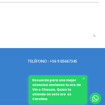
TELÉFONO : +56 9 65667345
Recuerda para una mejor
atencion envianos tu nro de
Vin o Chassis, Quien te
atiende en este nro es
Carolina