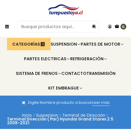
0
CATEGORÍAS
SUSPENSION
PARTES DE MOTOR
PARTES ELECTRICAS
REFRIGERACIÓN
SISTEMA DE FRENOS
CONTACTO
TRANSMISIÓN
KIT EMBRAGUE
Digite Nombre producto a buscar
Leer más
Inicio
Suspension
Terminal de Dirección
Terminal Dirección ( Par) Hyundai Grand Starex 2.5
2008-2021