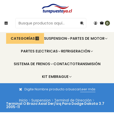
0
CATEGORÍAS
SUSPENSION
PARTES DE MOTOR
PARTES ELECTRICAS
REFRIGERACIÓN
SISTEMA DE FRENOS
CONTACTO
TRANSMISIÓN
KIT EMBRAGUE
Digite Nombre producto a buscar
Leer más
Inicio
Suspension
Terminal de Dirección
Terminal O Brazo Axial Der/izq Para Dodge Dakota 3.7
2005-11