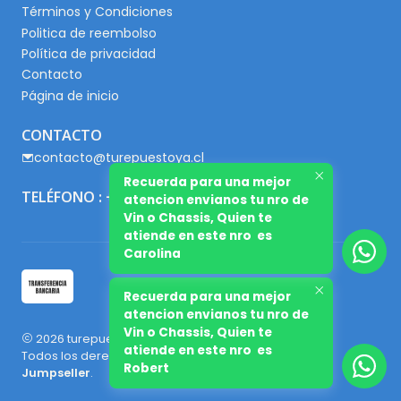
Términos y Condiciones
Politica de reembolso
Política de privacidad
Contacto
Página de inicio
CONTACTO
contacto@turepuestoya.cl
Recuerda para una mejor
TELÉFONO : +56 9 65667345
atencion envianos tu nro de
Vin o Chassis, Quien te
atiende en este nro es
Carolina
Recuerda para una mejor
atencion envianos tu nro de
Vin o Chassis, Quien te
2026 turepuestoya.cl.
atiende en este nro es
Todos los derechos reservados.
Desarrollado por
Robert
Jumpseller
.