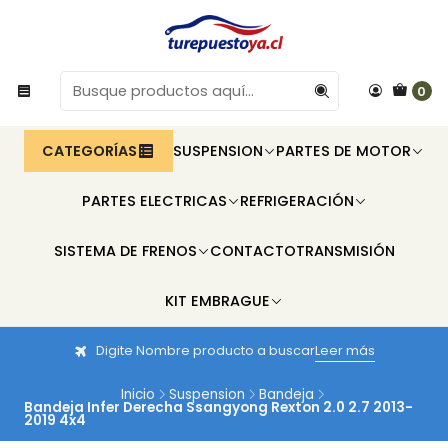
0
CATEGORÍAS
SUSPENSION
PARTES DE MOTOR
PARTES ELECTRICAS
REFRIGERACIÓN
SISTEMA DE FRENOS
CONTACTO
TRANSMISIÓN
KIT EMBRAGUE
Digite Nombre producto a buscar
Leer más
Inicio
Suspension
Bandeja
Bandeja Infer Derecha Ssangyong Rexton 2.0 2.7 2013-
2019 4x4