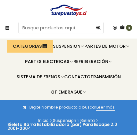
0
CATEGORÍAS
SUSPENSION
PARTES DE MOTOR
PARTES ELECTRICAS
REFRIGERACIÓN
SISTEMA DE FRENOS
CONTACTO
TRANSMISIÓN
KIT EMBRAGUE
Digite Nombre producto a buscar
Leer más
Inicio
Suspension
Bieleta
Bieleta Barra Estabilizadora (par) Para Escape 2.0
2001-2004