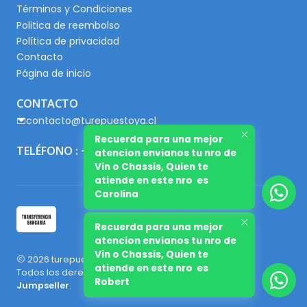
Términos y Condiciones
Politica de reembolso
Política de privacidad
Contacto
Página de inicio
CONTACTO
contacto@turepuestoya.cl
Recuerda para una mejor
TELÉFONO : +56 9 65667345
atencion envianos tu nro de
Vin o Chassis, Quien te
atiende en este nro es
Carolina
Recuerda para una mejor
atencion envianos tu nro de
Vin o Chassis, Quien te
2026 turepuestoya.cl.
atiende en este nro es
Todos los derechos reservados.
Desarrollado por
Robert
Jumpseller
.