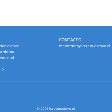
CONTACTO
ondiciones
contacto@turepuestoya.cl
eembolso
rivacidad
cio
2026 turepuestoya.cl.