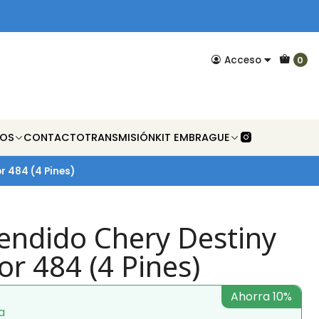
Acceso
0
NOS
CONTACTO
TRANSMISIÓN
KIT EMBRAGUE
r 484 (4 Pines)
endido Chery Destiny
or 484 (4 Pines)
Ahorra 10%
a