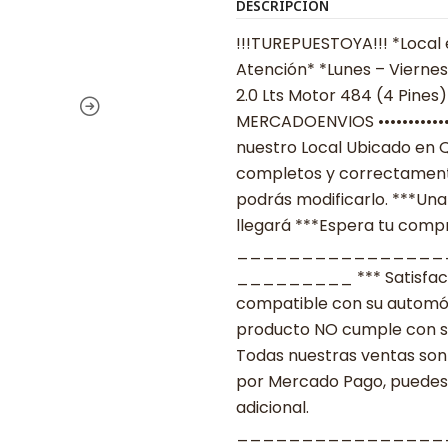
DESCRIPCIÓN
!!!TUREPUESTOYA!!! *Local 
Atención* *Lunes – Viernes
2.0 Lts Motor 484 (4 Pines)
MERCADOENVIOS •••••••••••
nuestro Local Ubicado en Q
completos y correctamente
podrás modificarlo. ***Una
llegará ***Espera tu compra
________________
_________ *** Satisfacció
compatible con su automóvil
producto NO cumple con su
Todas nuestras ventas son 
por Mercado Pago, puedes p
adicional.
________________