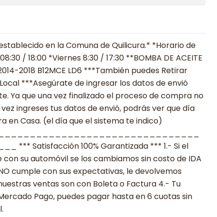
establecido en la Comuna de Quilicura.* *Horario de
08:30 / 18:00 *Viernes 8:30 / 17:30 **BOMBA DE ACEITE
2014-2018 B12MCE LD6 ***También puedes Retirar
ocal ***Asegúrate de ingresar los datos de envió
. Ya que una vez finalizado el proceso de compra no
 vez ingreses tus datos de envió, podrás ver que día
 en Casa. (el día que el sistema te indico)
________________________________
 Satisfacción 100% Garantizada *** 1.- Si el
 con su automóvil se los cambiamos sin costo de IDA
to NO cumple con sus expectativas, le devolvemos
nuestras ventas son con Boleta o Factura 4.- Tu
 Mercado Pago, puedes pagar hasta en 6 cuotas sin
.