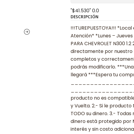
"$41.530"
0.0
DESCRIPCIÓN
!!!TUREPUESTOYA!!! *Local 
Atención* *Lunes – Jueves 
PARA CHEVROLET N300 1.2 
directamente por nuestro L
completos y correctamente
podrás modificarlo. ***Una
llegará ***Espera tu compra
________________
___________________ ***
producto no es compatible
y Vuelta. 2.- Si le produc
TODO su dinero. 3.- Todas 
dinero está protegido por
interés y sin costo adicional