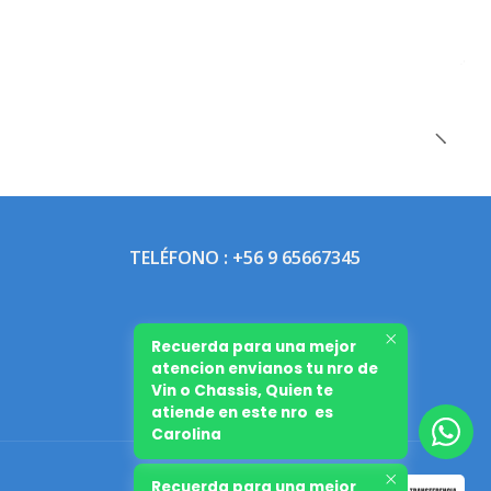
TELÉFONO : +56 9 65667345
Recuerda para una mejor
atencion envianos tu nro de
Vin o Chassis, Quien te
atiende en este nro es
Carolina
Recuerda para una mejor