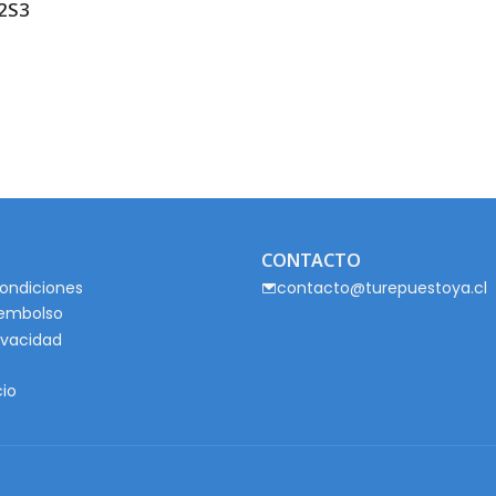
2S3
CONTACTO
ondiciones
contacto@turepuestoya.cl
eembolso
rivacidad
cio