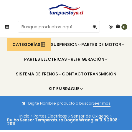
0
CATEGORÍAS
SUSPENSION
PARTES DE MOTOR
PARTES ELECTRICAS
REFRIGERACIÓN
SISTEMA DE FRENOS
CONTACTO
TRANSMISIÓN
KIT EMBRAGUE
Digite Nombre producto a buscar
Leer más
Inicio
Partes Electricas
Sensor de Oxigeno
Bulbo Sensor Temperatura Dogde Wrangler 3.8 2008-
2011