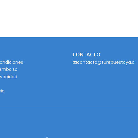
CONTACTO
ondiciones
contacto@turepuestoya.cl
eembolso
rivacidad
cio