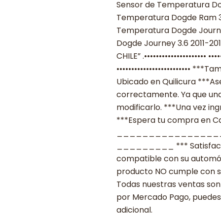
Sensor de Temperatura Do
Temperatura Dogde Ram 35
Temperatura Dogde Journe
Dogde Journey 3.6 2011-201
CHILE” .•••••••••••••••••••••
••••••••••••••••••••••••• *
Ubicado en Quilicura ***As
correctamente. Ya que una
modificarlo. ***Una vez ing
***Espera tu compra en Cas
________________
_________ *** Satisfacció
compatible con su automóvil
producto NO cumple con su
Todas nuestras ventas son 
por Mercado Pago, puedes p
adicional.