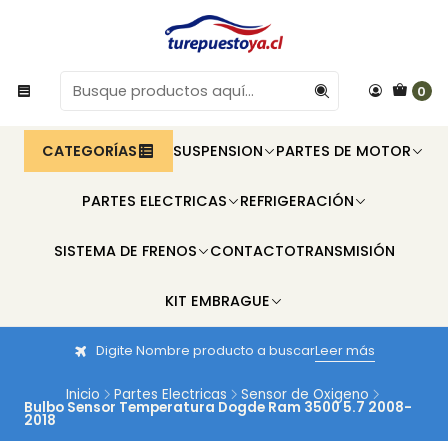
0
CATEGORÍAS
SUSPENSION
PARTES DE MOTOR
PARTES ELECTRICAS
REFRIGERACIÓN
SISTEMA DE FRENOS
CONTACTO
TRANSMISIÓN
KIT EMBRAGUE
Digite Nombre producto a buscar
Leer más
Inicio
Partes Electricas
Sensor de Oxigeno
Bulbo Sensor Temperatura Dogde Ram 3500 5.7 2008-
2018