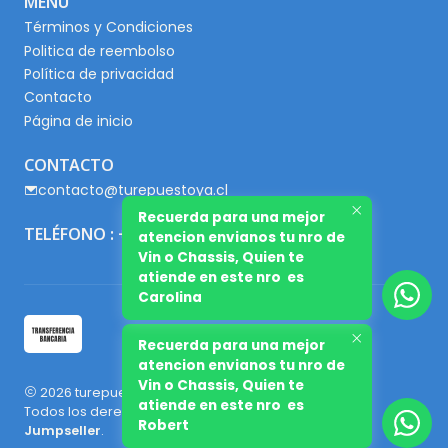
MENÚ
Términos y Condiciones
Politica de reembolso
Política de privacidad
Contacto
Página de inicio
CONTACTO
contacto@turepuestoya.cl
Recuerda para una mejor
TELÉFONO : +56 9 65667345
atencion envianos tu nro de
Vin o Chassis, Quien te
atiende en este nro es
Carolina
Recuerda para una mejor
atencion envianos tu nro de
Vin o Chassis, Quien te
2026 turepuestoya.cl.
atiende en este nro es
Todos los derechos reservados.
Desarrollado por
Robert
Jumpseller
.