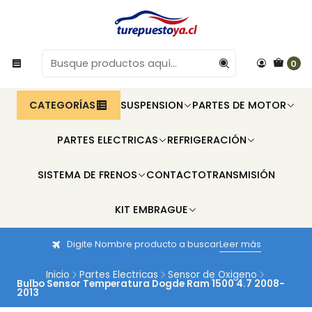
0
CATEGORÍAS
SUSPENSION
PARTES DE MOTOR
PARTES ELECTRICAS
REFRIGERACIÓN
SISTEMA DE FRENOS
CONTACTO
TRANSMISIÓN
KIT EMBRAGUE
Digite Nombre producto a buscar
Leer más
Inicio
Partes Electricas
Sensor de Oxigeno
Bulbo Sensor Temperatura Dogde Ram 1500 4.7 2008-
2013