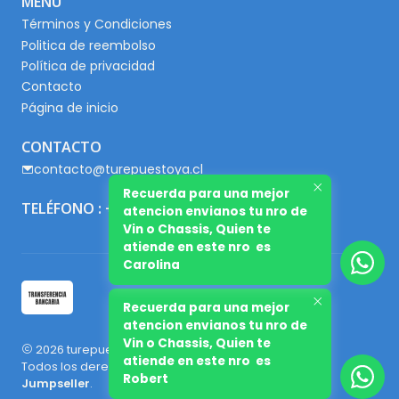
MENÚ
Términos y Condiciones
Politica de reembolso
Política de privacidad
Contacto
Página de inicio
CONTACTO
contacto@turepuestoya.cl
Recuerda para una mejor
TELÉFONO : +56 9 65667345
atencion envianos tu nro de
Vin o Chassis, Quien te
atiende en este nro es
Carolina
Recuerda para una mejor
atencion envianos tu nro de
Vin o Chassis, Quien te
2026 turepuestoya.cl.
atiende en este nro es
Todos los derechos reservados.
Desarrollado por
Robert
Jumpseller
.