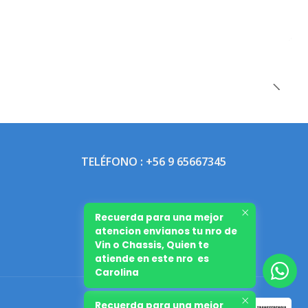
TELÉFONO : +56 9 65667345
Recuerda para una mejor
atencion envianos tu nro de
Vin o Chassis, Quien te
atiende en este nro es
Carolina
Recuerda para una mejor