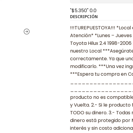
"$5.350"
0.0
DESCRIPCIÓN
!!!TUREPUESTOYA!!! *Local 
Atención* *Lunes – Jueves 0
Toyota Hilux 2.4 1998-200
nuestro Local ***Asegúrate
correctamente. Ya que una
modificarlo. ***Una vez ing
***Espera tu compra en Cas
________________
___________________ ***
producto no es compatible
y Vuelta. 2.- Si le produc
TODO su dinero. 3.- Todas 
dinero está protegido por
interés y sin costo adicional