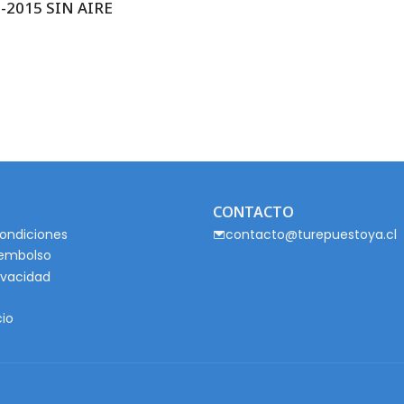
-2015 SIN AIRE
CONTACTO
ondiciones
contacto@turepuestoya.cl
eembolso
rivacidad
cio