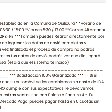
establecido en la Comuna de Quilicura.* *Horario de
8:30 / 18:00 *Viernes 8:30 / 17:00 **Correa Alternador
6 2RZ-FE ***También puedes Retirar directamente por
 de ingresar los datos de envió completos y
 vez finalizado el proceso de compra no podrás
reses tus datos de envió, podrás ver que día llegará
a. (el día que el sistema te indico)
________________________________
 Satisfacción 100% Garantizada *** 1.- Si el
 con su automóvil se los cambiamos sin costo de IDA
to NO cumple con sus expectativas, le devolvemos
nuestras ventas son con Boleta o Factura 4.- Tu
 Mercado Pago, puedes pagar hasta en 6 cuotas sin
.