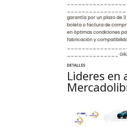
________________
____________________ G
garantía por un plazo de 3
boleta o factura de compr
en óptimas condiciones par
fabricación y compatibilid
________________
______________ GRAC
DETALLES
Lideres en 
Mercadolib