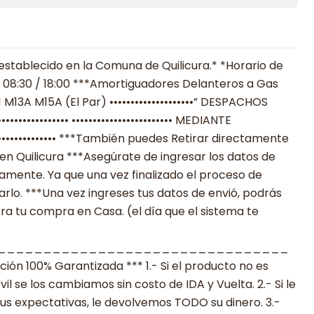
establecido en la Comuna de Quilicura.* *Horario de
 08:30 / 18:00 ***Amortiguadores Delanteros a Gas
11 M13A M15A (El Par) ••••••••••••••••••••” DESPACHOS
••••••••••••• •••••••••••••••••••••••• MEDIANTE
••••••••••••• ***También puedes Retirar directamente
en Quilicura ***Asegúrate de ingresar los datos de
mente. Ya que una vez finalizado el proceso de
lo. ***Una vez ingreses tus datos de envió, podrás
ra tu compra en Casa. (el día que el sistema te
________________________________
n 100% Garantizada *** 1.- Si el producto no es
 se los cambiamos sin costo de IDA y Vuelta. 2.- Si le
s expectativas, le devolvemos TODO su dinero. 3.-