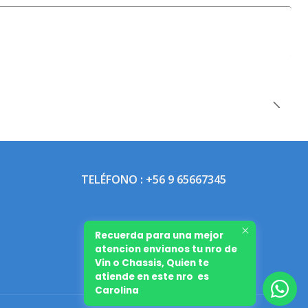
TELÉFONO : +56 9 65667345
Recuerda para una mejor
atencion envianos tu nro de
Vin o Chassis, Quien te
atiende en este nro es
Carolina