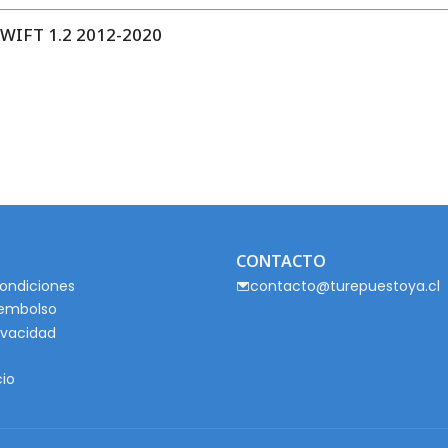
IFT 1.2 2012-2020
CONTACTO
ondiciones
contacto@turepuestoya.cl
eembolso
rivacidad
cio