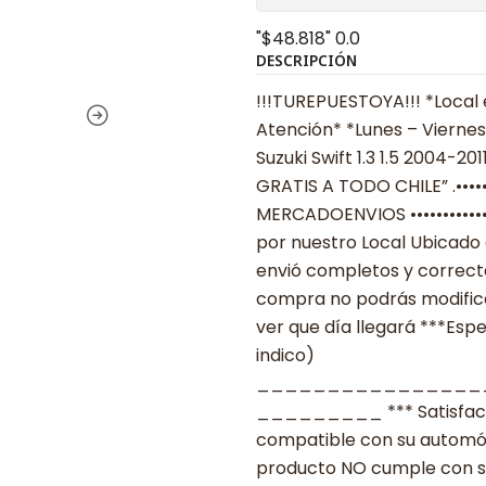
"$48.818"
0.0
DESCRIPCIÓN
!!!TUREPUESTOYA!!! *Local 
Atención* *Lunes – Viernes
Suzuki Swift 1.3 1.5 2004-20
GRATIS A TODO CHILE” .••••••••
MERCADOENVIOS ••••••••••••
por nuestro Local Ubicado 
envió completos y correcta
compra no podrás modificar
ver que día llegará ***Espe
indico)
________________
_________ *** Satisfacció
compatible con su automóvil
producto NO cumple con su