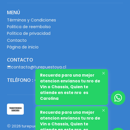
MENÚ
Términos y Condiciones
Politica de reembolso
Política de privacidad
Contacto
Página de inicio
CONTACTO
contacto@turepuestoya.cl
Recuerda para una mejor
TELÉFONO : +56 9 65667345
atencion envianos tu nro de
Vin o Chassis, Quien te
atiende en este nro es
Carolina
Recuerda para una mejor
atencion envianos tu nro de
Vin o Chassis, Quien te
2026 turepuestoya.cl.
atiende en este nro es