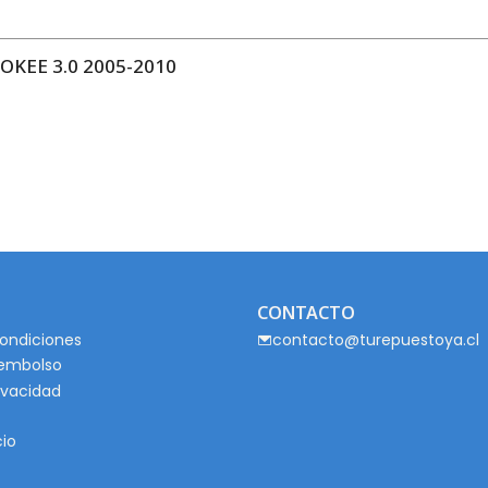
KEE 3.0 2005-2010
CONTACTO
ondiciones
contacto@turepuestoya.cl
eembolso
rivacidad
cio