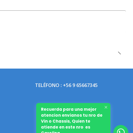
TELÉFONO : +56 9 65667345
Recuerda para una mejor
atencion envianos tu nro de
Vin o Chassis, Quien te
atiende en este nro es