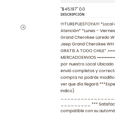
"$45.197"
0.0
DESCRIPCIÓN
!!!TUREPUESTOYA!!! *Local 
Atención* *Lunes – Viernes
Grand Cherokee Laredo WK
Jeep Grand Cherokee WH WK 
GRATIS A TODO CHILE” .••••••••
MERCADOENVIOS ••••••••••••
por nuestro Local Ubicado 
envió completos y correcta
compra no podrás modificar
ver que día llegará ***Espe
indico)
________________
_________ *** Satisfacció
compatible con su automóvil