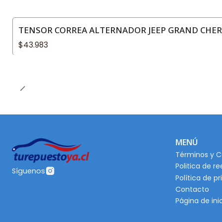
TENSOR CORREA ALTERNADOR JEEP GRAND CHERO
$43.983
MENÚ
Términos y C
Politica de r
Síguenos
Política de p
Contacto
Página de ini