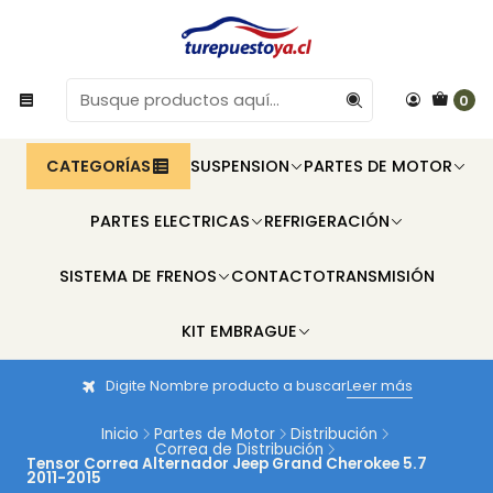
0
CATEGORÍAS
SUSPENSION
PARTES DE MOTOR
PARTES ELECTRICAS
REFRIGERACIÓN
SISTEMA DE FRENOS
CONTACTO
TRANSMISIÓN
KIT EMBRAGUE
Digite Nombre producto a buscar
Leer más
Inicio
Partes de Motor
Distribución
Correa de Distribución
Tensor Correa Alternador Jeep Grand Cherokee 5.7
2011-2015