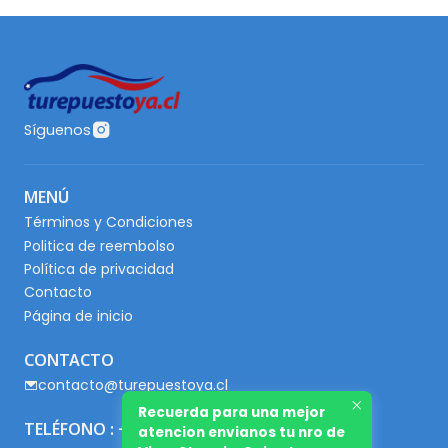
Síguenos
MENÚ
Términos y Condiciones
Politica de reembolso
Política de privacidad
Contacto
Página de inicio
CONTACTO
contacto@turepuestoya.cl
Recuerda para una mejor
TELÉFONO : +56 9 65667345
atencion envianos tu nro de