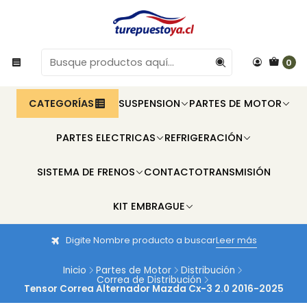
0
CATEGORÍAS
SUSPENSION
PARTES DE MOTOR
PARTES ELECTRICAS
REFRIGERACIÓN
SISTEMA DE FRENOS
CONTACTO
TRANSMISIÓN
KIT EMBRAGUE
Digite Nombre producto a buscar
Leer más
Inicio
Partes de Motor
Distribución
Correa de Distribución
Tensor Correa Alternador Mazda Cx-3 2.0 2016-2025