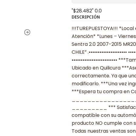
"$28.482"
0.0
DESCRIPCIÓN
!!!TUREPUESTOYA!!! *Local 
Atención* *Lunes – Viernes
Sentra 2.0 2007-2015 MR20D
CHILE” .•••••••••••••••••••••
••••••••••••••••••••••••• *
Ubicado en Quilicura ***As
correctamente. Ya que una
modificarlo. ***Una vez ing
***Espera tu compra en Cas
________________
_________ *** Satisfacció
compatible con su automóvil
producto NO cumple con su
Todas nuestras ventas son 