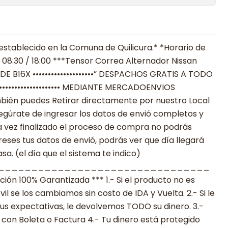
establecido en la Comuna de Quilicura.* *Horario de
 08:30 / 18:00 ***Tensor Correa Alternador Nissan
E B16X ••••••••••••••••••••” DESPACHOS GRATIS A TODO
 •••••••••••••••••••••••• MEDIANTE MERCADOENVIOS
**También puedes Retirar directamente por nuestro Local
egúrate de ingresar los datos de envió completos y
 vez finalizado el proceso de compra no podrás
reses tus datos de envió, podrás ver que día llegará
a. (el día que el sistema te indico)
________________________________
n 100% Garantizada *** 1.- Si el producto no es
 se los cambiamos sin costo de IDA y Vuelta. 2.- Si le
s expectativas, le devolvemos TODO su dinero. 3.-
con Boleta o Factura 4.- Tu dinero está protegido