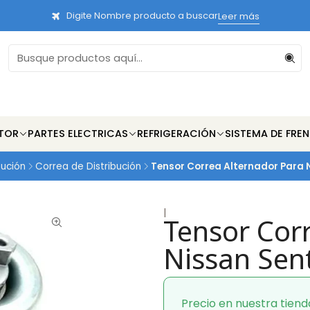
Digite Nombre producto a buscar
Leer más
TOR
PARTES ELECTRICAS
REFRIGERACIÓN
SISTEMA DE FRE
bución
Correa de Distribución
Tensor Correa Alternador Para N
|
Tensor Cor
Nissan Sen
Precio en nuestra tiend