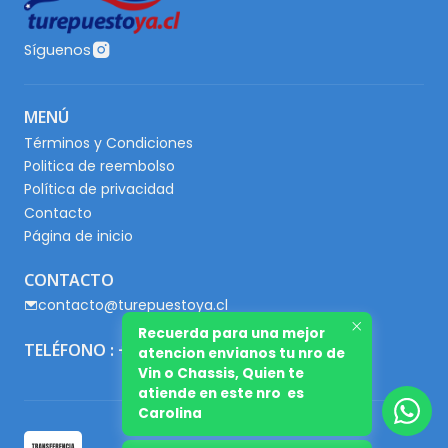
Síguenos
MENÚ
Términos y Condiciones
Politica de reembolso
Política de privacidad
Contacto
Página de inicio
CONTACTO
contacto@turepuestoya.cl
Recuerda para una mejor
TELÉFONO : +56 9 65667345
atencion envianos tu nro de
Vin o Chassis, Quien te
atiende en este nro es
Carolina