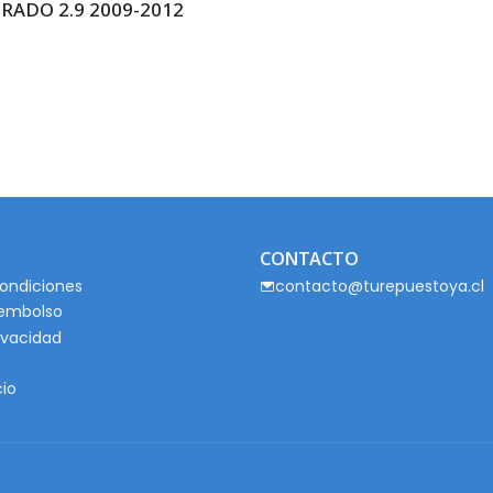
ADO 2.9 2009-2012
CONTACTO
ondiciones
contacto@turepuestoya.cl
eembolso
rivacidad
cio