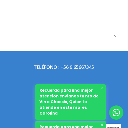
TELÉFONO : +56 9 65667345
Recuerda para una mejor
atencion envianos tu nro de
Vin o Chassis, Quien te
atiende en este nro es
Carolina
Recuerda para una mejor