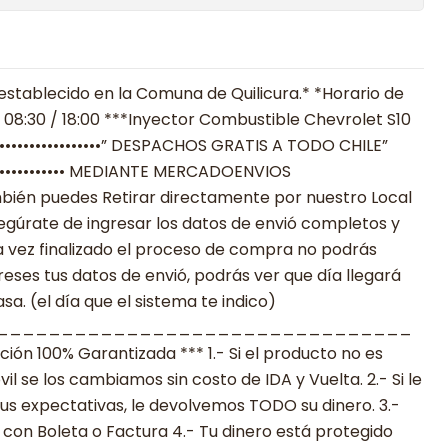
establecido en la Comuna de Quilicura.* *Horario de
 08:30 / 18:00 ***Inyector Combustible Chevrolet S10
••••••••••••••••••” DESPACHOS GRATIS A TODO CHILE”
•••••••••••••••••• MEDIANTE MERCADOENVIOS
**También puedes Retirar directamente por nuestro Local
egúrate de ingresar los datos de envió completos y
 vez finalizado el proceso de compra no podrás
reses tus datos de envió, podrás ver que día llegará
a. (el día que el sistema te indico)
________________________________
n 100% Garantizada *** 1.- Si el producto no es
 se los cambiamos sin costo de IDA y Vuelta. 2.- Si le
s expectativas, le devolvemos TODO su dinero. 3.-
con Boleta o Factura 4.- Tu dinero está protegido