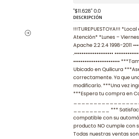
"$11.628"
0.0
DESCRIPCIÓN
!!!TUREPUESTOYA!!! *Local 
Atención* *Lunes – Viernes
Apache 2.2 2.4 1998-2011 ••
.••••••••••••••••••••• ••••••
••••••••••••••••••••••••• *
Ubicado en Quilicura ***As
correctamente. Ya que una
modificarlo. ***Una vez ing
***Espera tu compra en Cas
________________
_________ *** Satisfacció
compatible con su automóvil
producto NO cumple con su
Todas nuestras ventas son 