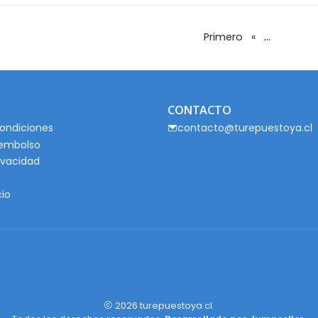
...
Primero
«
CONTACTO
ondiciones
contacto@turepuestoya.cl
eembolso
rivacidad
cio
2026 turepuestoya.cl.