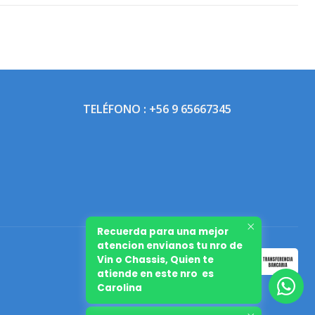
TELÉFONO : +56 9 65667345
Recuerda para una mejor
atencion envianos tu nro de
Vin o Chassis, Quien te
atiende en este nro es
Carolina