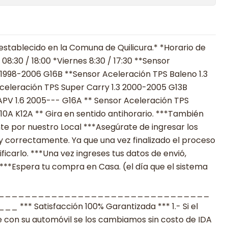
establecido en la Comuna de Quilicura.* *Horario de
08:30 / 18:00 *Viernes 8:30 / 17:30 **Sensor
 1998-2006 G16B **Sensor Aceleración TPS Baleno 1.3
celeración TPS Super Carry 1.3 2000-2005 G13B
APV 1.6 2005--- G16A ** Sensor Aceleración TPS
10A K12A ** Gira en sentido antihorario. ***También
e por nuestro Local ***Asegúrate de ingresar los
 correctamente. Ya que una vez finalizado el proceso
carlo. ***Una vez ingreses tus datos de envió,
 ***Espera tu compra en Casa. (el día que el sistema
________________________________
 Satisfacción 100% Garantizada *** 1.- Si el
 con su automóvil se los cambiamos sin costo de IDA