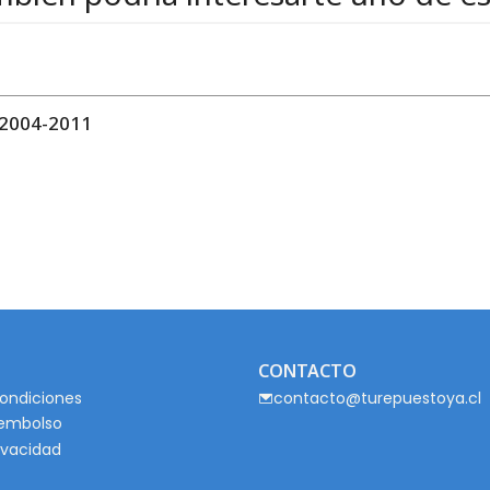
2004-2011
CONTACTO
ondiciones
contacto@turepuestoya.cl
eembolso
rivacidad