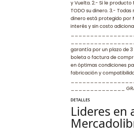
y Vuelta. 2.- Si le produc
TODO su dinero. 3.- Todas 
dinero está protegido por
interés y sin costo adicional
________________
____________________ G
garantía por un plazo de 3
boleta o factura de compr
en óptimas condiciones par
fabricación y compatibilid
________________
______________ GRAC
DETALLES
Lideres en 
Mercadolib