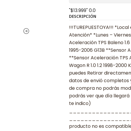
"$13.999"
0.0
DESCRIPCIÓN
!!!TUREPUESTOYA!!! *Local 
Atención* *Lunes – Viernes 
Aceleración TPS Baleno 1.6
1995-2006 G13B **Sensor A
**Sensor Aceleración TPS 
Wagon R 1.0 1.2 1998-2000 K
puedes Retirar directament
datos de envió completos y
de compra no podrás modifi
podrás ver que día llegará
te indico)
________________
___________________ ***
producto no es compatible