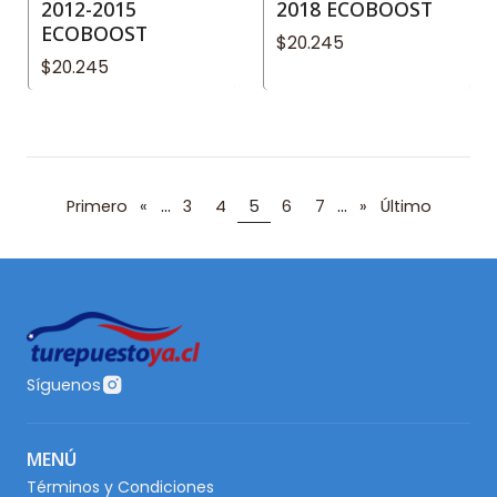
2012-2015
2018 ECOBOOST
ECOBOOST
$20.245
$20.245
...
...
Primero
«
3
4
5
6
7
»
Último
Síguenos
MENÚ
Términos y Condiciones