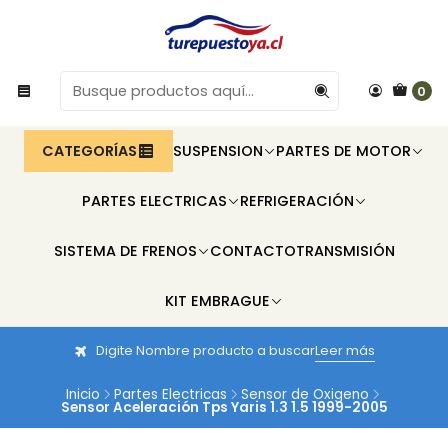
0
CATEGORÍAS
SUSPENSION
PARTES DE MOTOR
PARTES ELECTRICAS
REFRIGERACIÓN
SISTEMA DE FRENOS
CONTACTO
TRANSMISIÓN
KIT EMBRAGUE
Digite Nombre producto a buscar
Leer más
Inicio
Partes Electricas
Sensor de Oxigeno
Sensor Aceleración Tps Yaris 1.3 1.5 1999-2005