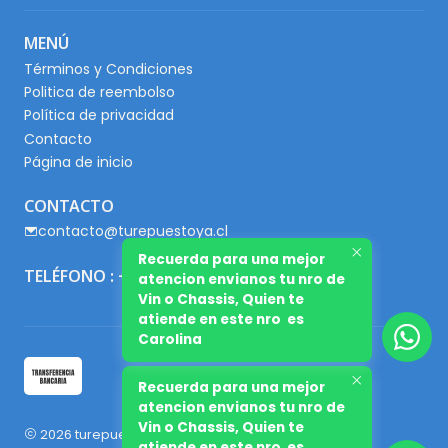
MENÚ
Términos y Condiciones
Politica de reembolso
Política de privacidad
Contacto
Página de inicio
CONTACTO
contacto@turepuestoya.cl
Recuerda para una mejor
TELÉFONO : +56 9 65667345
atencion envianos tu nro de
Vin o Chassis, Quien te
atiende en este nro es
Carolina
Recuerda para una mejor
atencion envianos tu nro de
Vin o Chassis, Quien te
2026 turepuestoya.cl.
atiende en este nro es